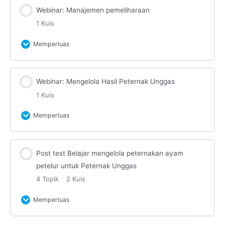
Pelajaran Konten
Webinar: Manajemen pemeliharaan
1 Kuis
Quiz: Potensi Ternak Ayam Petelur
Quiz: Manajemen Perkandangan
Memperluas
Pelajaran Konten
Webinar: Mengelola Hasil Peternak Unggas
1 Kuis
Quiz Manajemen Pemeliharaan
Memperluas
Pelajaran Konten
Post test Belajar mengelola peternakan ayam
petelur untuk Peternak Unggas
Quiz Mengelola hasil peternak unggas
4 Topik
|
2 Kuis
Memperluas