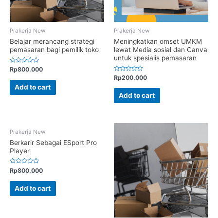
Prakerja New
Prakerja New
Belajar merancang strategi
Meningkatkan omset UMKM
pemasaran bagi pemilik toko
lewat Media sosial dan Canva
untuk spesialis pemasaran
Dinilai
Rp
800.000
0
Dinilai
Rp
200.000
dari
0
5
Add to cart
dari
5
Add to cart
Prakerja New
Berkarir Sebagai ESport Pro
Player
Dinilai
Rp
800.000
0
dari
5
Add to cart