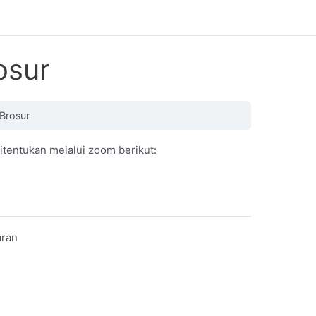
osur
Brosur
itentukan melalui zoom berikut:
aran